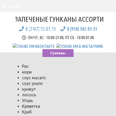
Корзина
Вы еще ничего не выбрали
ЗАПЕЧЕНЫЕ ГУНКАНЫ АССОРТИ
Корзина
8 (3467) 92-83-33
8 (950) 502-83-33
Всего товаров::
0
шт., на сумму::
0
руб.
ПН-ЧТ, ВС - 10:00-23:00; ПТ-СБ - 10:00-01:00
Гунканы
Рис
нори
соус масаго
соус унаги
кунжут
лосось
Угорь
Креветка
Краб