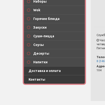
Наборы
Wok
Горячие блюда
Закуски
Служб
Суши-пицца
Час
четвер
Соусы
Пятни
Десерты
Теле
8 (346
Напитки
Адрес
104
Доставка и оплата
Контакты