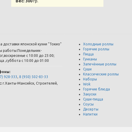
Вес:
300
гр.
а доставки японской кухни "Токио"
Холодные роллы
Горячие роллы
ы работы:Понедельник-
Пицца
г,воскресенье с 10:00 до 23:00;
Гунканы
ца ,суббота с 10:00 до 01:00
Запечённые роллы
Суши
фоны:
Классические роллы
7) 928-333
,
8 (950) 502-83-33
Наборы
:
г.
Ханты-Мансийск
,
Строителей,
Wok
Горячие блюда
Закуски
Суши-пицца
Соусы
Десерты
Напитки