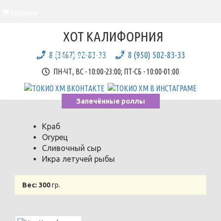
Корзина
Вы еще ничего не выбрали
ХОТ КАЛИФОРНИЯ
Корзина
8 (3467) 92-83-33
8 (950) 502-83-33
Всего товаров::
0
шт., на сумму::
0
руб.
ПН-ЧТ, ВС - 10:00-23:00; ПТ-СБ - 10:00-01:00
Запечённые роллы
Краб
Огурец
Сливочный сыр
Икра летучей рыбы
Вес:
300
гр.